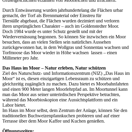
Gruselgeschichten erzählten von Moorleichen und Irrlichtern.
Durch Entwässerung wurden jahrhundertelang die Flächen urbar
gemacht, der Torf als Brennmaterial oder Einstreu für
Tierställe abgebaut, die Flächen wurden dezimiert und verloren
ihren ursprünglichen Charakter – auch im Goldenstedter Moor.
Doch 1984 wurde es unter Schutz gestellt und mit der
Wiedervernässung begonnen. So können Sie inzwischen ein Moor
besuchen, dass an vielen Stellen sein natürliches Aussehen
zurückgewonnen hat, in dem Wollgras und Sonnentau wachsen und
Torfmoose das Moor wieder in Höhe wachsen lassen – einen
Millimeter pro Jahr.
Das Haus im Moor – Natur erleben, Natur schützen
Ziel des Naturschutz- und Informationszentrum (NIZ) „Das Haus im
Moor“ ist es, diesen einzigartigen Lebensraum zu schützen und
gleichzeitig zugänglich zu machen. Dazu bietet es Moorbahnfahrten
und einen 900 Meter langen Moorlehrpfad an. Im Moortunnel kann
man das Moor aus seiner unterirdischen Perspektive betrachten,
während das Moorbioskopion eine Aussichtsplattform und ein
Labor bietet.
Im Haus im Moor selbst, dem Zentrum der Anlage, können Sie den
traditionellen Buchweizenpfannkuchen probieren und auf einer
Terrasse über dem Moor Kaffee und Kuchen genießen.
Öffnungszeiten: