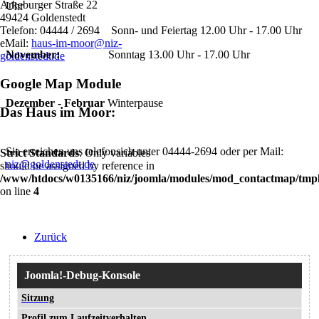
Arkeburger Straße 22
Uhr
49424 Goldenstedt
Sonn- und Feiertag 12.00 Uhr - 17.00 Uhr
Telefon: 04444 / 2694
eMail:
haus-im-moor@niz-
November:
Sonntag 13.00 Uhr - 17.00 Uhr
goldenstedt.de
Google Map Module
Dezember - Februar
Winterpause
Das Haus im Moor:
Sie erreichen uns telefonsich unter 04444-2694 oder per Mail:
Strict Standards
: Only variables
niz@goldenstedt.de
should be assigned by reference in
/www/htdocs/w0135166/niz/joomla/modules/mod_contactmap/tmpl
on line
4
Zurück
Joomla!-Debug-Konsole
Sitzung
Profil zum Laufzeitverhalten